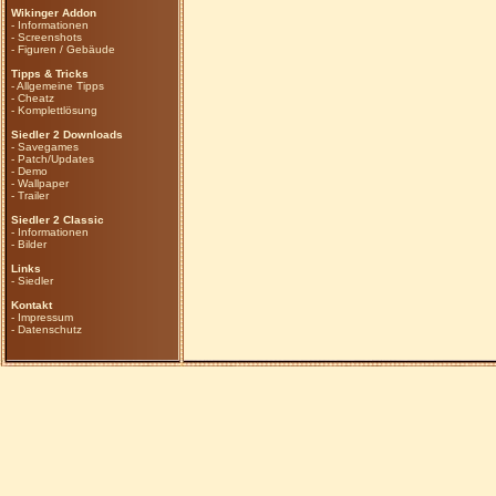
Wikinger Addon
-
Informationen
-
Screenshots
-
Figuren / Gebäude
Tipps & Tricks
-
Allgemeine Tipps
-
Cheatz
-
Komplettlösung
Siedler 2 Downloads
-
Savegames
-
Patch/Updates
-
Demo
-
Wallpaper
-
Trailer
Siedler 2 Classic
-
Informationen
-
Bilder
Links
-
Siedler
Kontakt
-
Impressum
-
Datenschutz