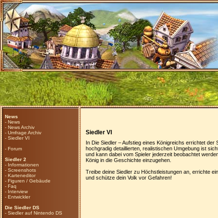
News
-
News
-
News Archiv
Siedler VI
-
Umfrage Archiv
-
Siedler VI
In Die Siedler – Aufstieg eines Königreichs errichtet der S
hochgradig detaillierten, realistischen Umgebung ist sicht
-
Forum
und kann dabei vom Spieler jederzeit beobachtet werden
Siedler 2
König in die Geschichte einzugehen.
-
Informationen
-
Screenshots
Treibe deine Siedler zu Höchstleistungen an, errichte e
-
Karteneditor
und schütze dein Volk vor Gefahren!
-
Figuren / Gebäude
-
Faq
-
Interview
-
Entwickler
Die Siedler DS
-
Siedler auf Nintendo DS