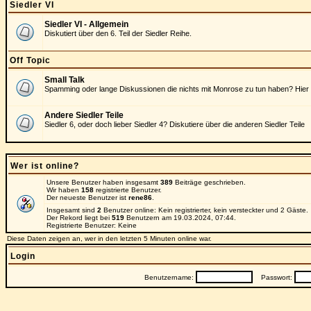
Siedler VI
Siedler VI - Allgemein
Diskutiert über den 6. Teil der Siedler Reihe.
Off Topic
Small Talk
Spamming oder lange Diskussionen die nichts mit Monrose zu tun haben? Hier 
Andere Siedler Teile
Siedler 6, oder doch lieber Siedler 4? Diskutiere über die anderen Siedler Teile
Wer ist online?
Unsere Benutzer haben insgesamt
389
Beiträge geschrieben.
Wir haben
158
registrierte Benutzer.
Der neueste Benutzer ist
rene86
.
Insgesamt sind
2
Benutzer online: Kein registrierter, kein versteckter und 2 Gäste
Der Rekord liegt bei
519
Benutzern am 19.03.2024, 07:44.
Registrierte Benutzer: Keine
Diese Daten zeigen an, wer in den letzten 5 Minuten online war.
Login
Benutzername:
Passwort: