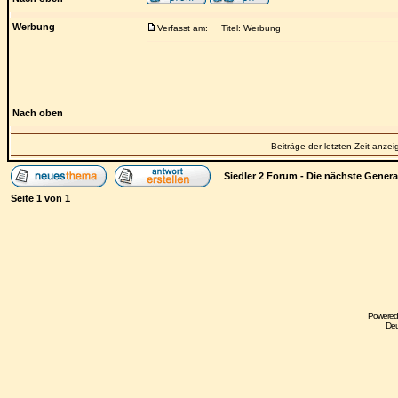
Werbung
Verfasst am:
Titel: Werbung
Nach oben
Beiträge der letzten Zeit anze
Siedler 2 Forum - Die nächste Gener
Seite
1
von
1
Powered
Deu