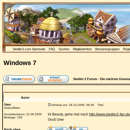
Siedler2.com Startseite
FAQ
Suchen
Mitgliederliste
Benutzergruppen
Regi
Windows 7
Siedler 2 Forum - Die nächste Gener
Autor
Uwe
Verfasst am: 18.10.2009, 09:30
Titel:
Unteroffizier
Hi Beauty, gehe mal nach
http://www.siedler2-fan.de
Anmeldedatum: 22.09.2006
Beiträge: 158
Gruß Uwe
Nach oben