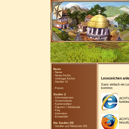
News
-
News
-
News Archiv
Lesezeichen anl
-
Umfrage Archiv
-
Siedler VI
Ganz einfach ein Le
kommst.
-
Forum
Siedler 2
-
Informationen
ACHTU
-
Screenshots
funktio
-
Karteneditor
-
Figuren / Gebäude
-
Faq
-
Interview
-
Entwickler
ACHTU
hinzufü
Die Siedler DS
-
Siedler auf Nintendo DS