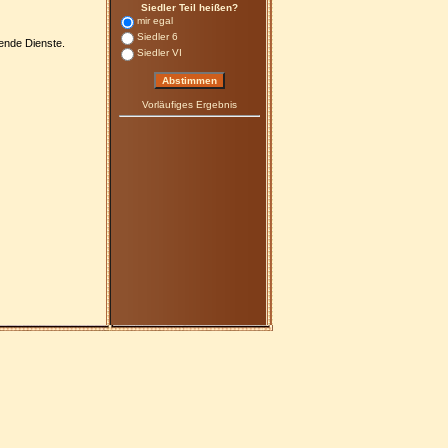
Siedler Teil heißen?
mir egal
Siedler 6
ende Dienste.
Siedler VI
Vorläufiges Ergebnis