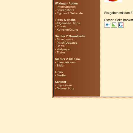
Wikinger Addon
-
Informationen
-
Screenshots
Sie gehen mit den Z
-
Figuren / Gebäude
Tipps & Tricks
Diesen Seite bookm
-
Allgemeine Tipps
-
Cheatz
-
Komplettlösung
Siedler 2 Downloads
-
Savegames
-
Patch/Updates
-
Demo
-
Wallpaper
-
Trailer
Siedler 2 Classic
-
Informationen
-
Bilder
Links
-
Siedler
Kontakt
-
Impressum
-
Datenschutz