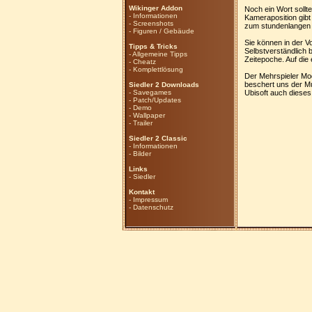
Wikinger Addon
Noch ein Wort sollt
-
Informationen
Kameraposition gibt
-
Screenshots
zum stundenlangen 
-
Figuren / Gebäude
Sie können in der V
Tipps & Tricks
Selbstverständlich 
-
Allgemeine Tipps
Zeitepoche. Auf die
-
Cheatz
-
Komplettlösung
Der Mehrspieler Modu
beschert uns der Mu
Siedler 2 Downloads
-
Savegames
Ubisoft auch dieses
-
Patch/Updates
-
Demo
-
Wallpaper
-
Trailer
Siedler 2 Classic
-
Informationen
-
Bilder
Links
-
Siedler
Kontakt
-
Impressum
-
Datenschutz