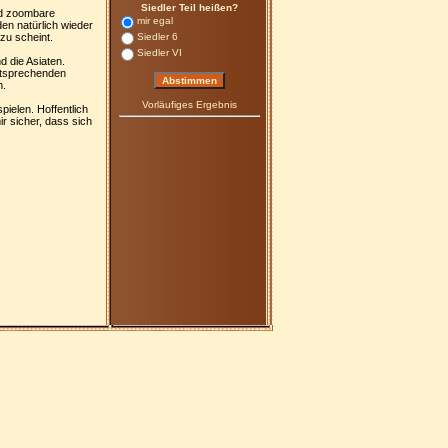
Siedler Teil heißen?
und zoombare
mir egal
en natürlich wieder
Siedler 6
zu scheint.
Siedler VI
 die Asiaten.
ntsprechenden
n.
Vorläufiges Ergebnis
pielen. Hoffentlich
r sicher, dass sich