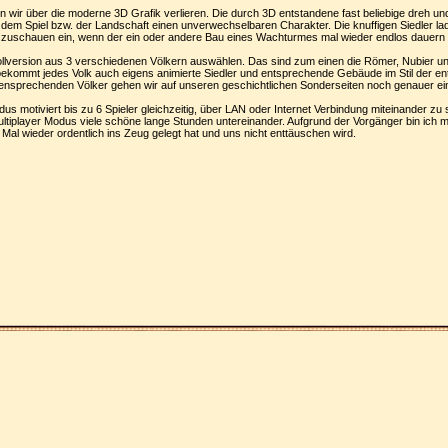
en wir über die moderne 3D Grafik verlieren. Die durch 3D entstandene fast beliebige dreh 
 dem Spiel bzw. der Landschaft einen unverwechselbaren Charakter. Die knuffigen Siedler lad
zuschauen ein, wenn der ein oder andere Bau eines Wachturmes mal wieder endlos dauern 
ollversion aus 3 verschiedenen Völkern auswählen. Das sind zum einen die Römer, Nubier und
bekommt jedes Volk auch eigens animierte Siedler und entsprechende Gebäude im Stil der e
 ensprechenden Völker gehen wir auf unseren geschichtlichen Sonderseiten noch genauer ei
s motiviert bis zu 6 Spieler gleichzeitig, über LAN oder Internet Verbindung miteinander zu s
ltiplayer Modus viele schöne lange Stunden untereinander. Aufgrund der Vorgänger bin ich mi
 Mal wieder ordentlich ins Zeug gelegt hat und uns nicht enttäuschen wird.