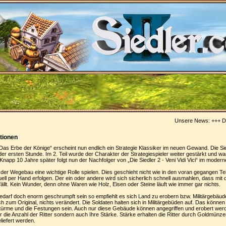
Unsere News: +++
Die 
ationen
Das Erbe der Könige“ erscheint nun endlich ein Strategie Klassiker im neuen Gewand. Die Siedl
der ersten Stunde. Im 2. Teil wurde der Charakter der Strategiespieler weiter gestärkt und wa
app 10 Jahre später folgt nun der Nachfolger von „Die Siedler 2 - Veni Vidi Vici“ im mode
d der Wegebau eine wichtige Rolle spielen. Dies geschieht nicht wie in den voran gegangen Te
ll per Hand erfolgen. Der ein oder andere wird sich sicherlich schnell ausmahlen, dass m
fällt. Kein Wunder, denn ohne Waren wie Holz, Eisen oder Steine läuft wie immer gar nichts.
bedarf doch enorm geschrumpft sein so empfiehlt es sich Land zu erobern bzw. Militärgebäud
ch zum Original, nichts verändert. Die Soldaten halten sich in Militärgebüden auf. Das könne
rme und die Festungen sein. Auch nur diese Gebäude können angegriffen und erobert werd
r die Anzahl der Ritter sondern auch Ihre Stärke. Stärke erhalten die Ritter durch Goldmünzen
liefert werden.