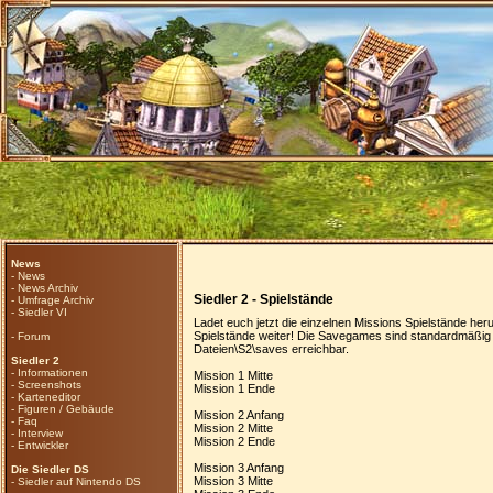
News
-
News
-
News Archiv
Siedler 2 - Spielstände
-
Umfrage Archiv
-
Siedler VI
Ladet euch jetzt die einzelnen Missions Spielstände heru
Spielstände weiter! Die Savegames sind standardmäßi
-
Forum
Dateien\S2\saves erreichbar.
Siedler 2
-
Informationen
Mission 1 Mitte
-
Screenshots
Mission 1 Ende
-
Karteneditor
-
Figuren / Gebäude
Mission 2 Anfang
-
Faq
Mission 2 Mitte
-
Interview
Mission 2 Ende
-
Entwickler
Mission 3 Anfang
Die Siedler DS
Mission 3 Mitte
-
Siedler auf Nintendo DS