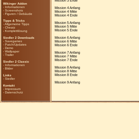
Mission 3 Ende
Wikinger Addon
-
Informationen
Mission 4 Anfang
-
Screenshots
Mission 4 Mitte
-
Figuren / Gebäude
Mission 4 Ende
Tipps & Tricks
Mission 5 Anfang
-
Allgemeine Tipps
Mission 5 Mitte
-
Cheatz
Mission 5 Ende
-
Komplettlösung
Mission 6 Anfang
Siedler 2 Downloads
-
Savegames
Mission 6 Mitte
-
Patch/Updates
Mission 6 Ende
-
Demo
-
Wallpaper
Mission 7 Anfang
-
Trailer
Mission 7 Mitte
Mission 7 Ende
Siedler 2 Classic
-
Informationen
Mission 8 Anfang
-
Bilder
Mission 8 Mitte
Mission 8 Ende
Links
-
Siedler
Mission 9 Anfang
Kontakt
-
Impressum
-
Datenschutz