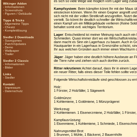
es sich so viele Wege wie möglich vom Lager weg zuba
Wikinger Addon
-
Informationen
Kampfsystem
: Beim kämpfen könnt Ihr mit der Maus üb
-
Screenshots
einstecken können. Wenn Ihr einen Gegner angreift und I
-
Figuren / Gebäude
sich nicht mit der vollen Streitkraft anzugreifen. Nutzt di
verteilt. So könnt ihr deutlich schneller die Wirtschaft
Tipps & Tricks
einen Kampf um ein Militärgebäude verlieren (Keine Sol
-
Allgemeine Tipps
behaltet somit evtl. wichtiges Territorium.
-
Cheatz
-
Komplettlösung
Lager
: Entscheidend ist meiner Meinung nach auch ein
Siedler 2 Downloads
Schmieden. Quasi immer dort wo ein Wirtschaftskreislau
-
Savegames
dann macht es Sinn ein Lagerhaus zu bauen. Auch in Gr
-
Patch/Updates
Hautquartier in ein Lagerhaus in Grenznähe schickt, sin
-
Demo
Ihr aus welchen Gründen auch immer einen Wachturm o.ä.
-
Wallpaper
-
Trailer
Jäger
: Jäger haben eine deutlich höhere Ausbeute an Fle
die Tiere ruhe und ziehen sich auch dorthin zurück.
Siedler 2 Classic
-
Informationen
-
Bilder
Ritter rekrutieren
:Achtet darauf, dass ihr in einem Lage
ein neuer Ritter, falls eines dieser Teile fehlen sollte ve
Links
-
Siedler
Folgende Wirtschaftskreisläufe sind geschlossen zu err
Kontakt
Holz:
-
Impressum
1 Förster, 2 Holzfäller, 1 Sägewerk
-
Datenschutz
Goldmünze:
1 Kohlemiene, 1 Goldmiene, 1 Münzprägerei
Werkzeug:
2 Kohlemienen. 1 Eisenerzmiene, 2 Holzfäller, 1 Förste
Kampfausrüstung:
1 Eisenmiene, 1 Kohlemiene, 1 Schmiede, 1 Eisenschm
Nahrungsmittel Brot:
1 Brunnen, 1 Mühle, 1 Bäckerei, 2 Bauernhöfe