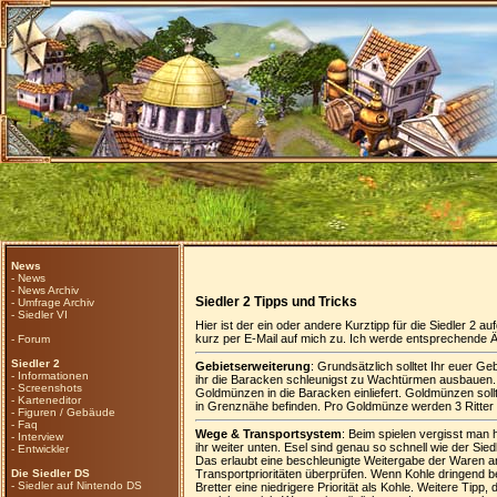
News
-
News
-
News Archiv
Siedler 2 Tipps und Tricks
-
Umfrage Archiv
-
Siedler VI
Hier ist der ein oder andere Kurztipp für die Siedler 2
kurz per E-Mail auf mich zu. Ich werde entsprechende Ä
-
Forum
Siedler 2
Gebietserweiterung
: Grundsätzlich solltet Ihr euer Ge
-
Informationen
ihr die Baracken schleunigst zu Wachtürmen ausbauen. B
-
Screenshots
Goldmünzen in die Baracken einliefert. Goldmünzen sollt
-
Karteneditor
in Grenznähe befinden. Pro Goldmünze werden 3 Ritter b
-
Figuren / Gebäude
-
Faq
Wege & Transportsystem
: Beim spielen vergisst man 
-
Interview
ihr weiter unten. Esel sind genau so schnell wie der Si
-
Entwickler
Das erlaubt eine beschleunigte Weitergabe der Waren an
Die Siedler DS
Transportprioritäten überprüfen. Wenn Kohle dringend be
-
Siedler auf Nintendo DS
Bretter eine niedrigere Priorität als Kohle. Weitere Tip