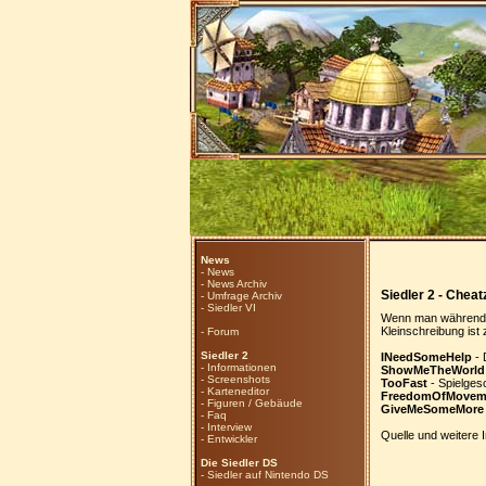
News
-
News
-
News Archiv
Siedler 2 - Cheat
-
Umfrage Archiv
-
Siedler VI
Wenn man während d
Kleinschreibung ist
-
Forum
Siedler 2
INeedSomeHelp
- 
-
Informationen
ShowMeTheWorld
-
Screenshots
TooFast
- Spielges
-
Karteneditor
FreedomOfMovem
-
Figuren / Gebäude
GiveMeSomeMore
-
Faq
-
Interview
Quelle und weitere 
-
Entwickler
Die Siedler DS
-
Siedler auf Nintendo DS