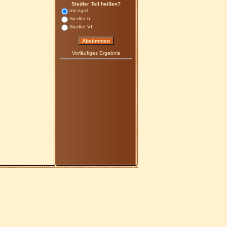
Siedler Teil heißen?
mir egal
Siedler 6
Siedler VI
Vorläufiges Ergebnis