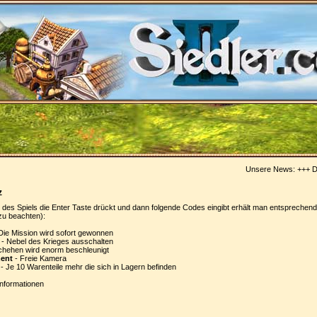
Unsere News: +++
Die
z
es Spiels die Enter Taste drückt und dann folgende Codes eingibt erhält man entsprechen
 zu beachten):
Die Mission wird sofort gewonnen
- Nebel des Krieges ausschalten
chehen wird enorm beschleunigt
ent
- Freie Kamera
- Je 10 Warenteile mehr die sich in Lagern befinden
Informationen