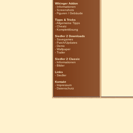
Wikinger Addon
-
Informationen
-
Screenshots
-
Figuren / Gebäude
Tipps & Tricks
-
Allgemeine Tipps
-
Cheatz
-
Komplettlösung
Siedler 2 Downloads
-
Savegames
-
Patch/Updates
-
Demo
-
Wallpaper
-
Trailer
Siedler 2 Classic
-
Informationen
-
Bilder
Links
-
Siedler
Kontakt
-
Impressum
-
Datenschutz