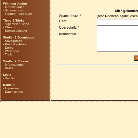
Wikinger Addon
-
Informationen
-
Screenshots
Mit * gekennze
-
Figuren / Gebäude
Spamschutz: *
(bitte Rechenaufgabe löse
Tipps & Tricks
User: *
-
Allgemeine Tipps
-
Cheatz
Überschrift: *
-
Komplettlösung
Kommentar: *
Siedler 2 Downloads
-
Savegames
-
Patch/Updates
-
Demo
-
Wallpaper
-
Trailer
Siedler 2 Classic
-
Informationen
-
Bilder
Links
-
Siedler
Kontakt
-
Impressum
-
Datenschutz