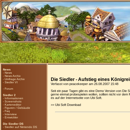
News
-
News
-
News Archiv
Die Siedler - Aufstieg eines Königr
-
Umfrage Archiv
-
Siedler VI
Verfasst von peacekeeper am 26.08.2007 15:48
-
Forum
Seit ein paar Tagen gibt es eine Demo Version von Die Si
gerne einmal probespielen wollen, sollten nicht vor de
Siedler 2
es auf der Internetseite von Ubi Soft.
-
Informationen
-
Screenshots
-
Karteneditor
>>
Ubi Soft Download
-
Figuren / Gebäude
-
Faq
-
Interview
-
Entwickler
Die Siedler DS
-
Siedler auf Nintendo DS