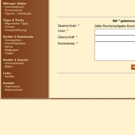
Wikinger Addon
-
Informationen
-
Screenshots
-
Figuren / Gebäude
Tipps & Tricks
Mit * gekennze
-
Allgemeine Tipps
Spamschutz: *
(bitte Rechenaufgabe löse
-
Cheatz
-
Komplettlösung
User: *
Siedler 2 Downloads
Überschrift: *
-
Savegames
-
Patch/Updates
Kommentar: *
-
Demo
-
Wallpaper
-
Trailer
Siedler 2 Classic
-
Informationen
-
Bilder
Links
-
Siedler
Kontakt
-
Impressum
-
Datenschutz