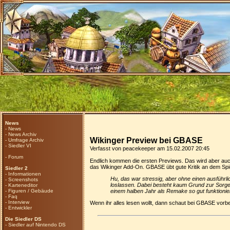
News
-
News
-
News Archiv
Wikinger Preview bei GBASE
-
Umfrage Archiv
-
Siedler VI
Verfasst von peacekeeper am 15.02.2007 20:45
-
Forum
Endlich kommen die ersten Previews. Das wird aber auch
das Wikinger Add-On. GBASE übt gute Kritik an dem Spie
Siedler 2
-
Informationen
Hu, das war stressig, aber ohne einen ausführl
-
Screenshots
loslassen. Dabei besteht kaum Grund zur Sorge,
-
Karteneditor
-
Figuren / Gebäude
einem halben Jahr als Remake so gut funktioniert
-
Faq
-
Interview
Wenn ihr alles lesen wollt, dann schaut bei
GBASE
vorbe
-
Entwickler
Die Siedler DS
-
Siedler auf Nintendo DS