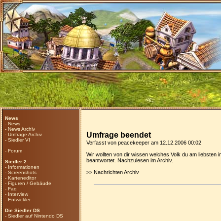
News
-
News
-
News Archiv
Umfrage beendet
-
Umfrage Archiv
-
Siedler VI
Verfasst von peacekeeper am 12.12.2006 00:02
-
Forum
Wir wollten von dir wissen welches Volk du am liebsten
beantwortet. Nachzulesen im Archiv.
Siedler 2
-
Informationen
>>
Nachrichten Archiv
-
Screenshots
-
Karteneditor
-
Figuren / Gebäude
-
Faq
-
Interview
-
Entwickler
Die Siedler DS
-
Siedler auf Nintendo DS