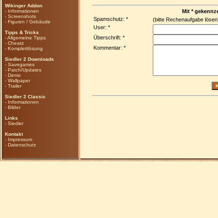
Wikinger Addon
-
Informationen
Mit * gekennze
-
Screenshots
Spamschutz: *
(bitte Rechenaufgabe löse
-
Figuren / Gebäude
User: *
Tipps & Tricks
Überschrift: *
-
Allgemeine Tipps
-
Cheatz
Kommentar: *
-
Komplettlösung
Siedler 2 Downloads
-
Savegames
-
Patch/Updates
-
Demo
-
Wallpaper
-
Trailer
Siedler 2 Classic
-
Informationen
-
Bilder
Links
-
Siedler
Kontakt
-
Impressum
-
Datenschutz