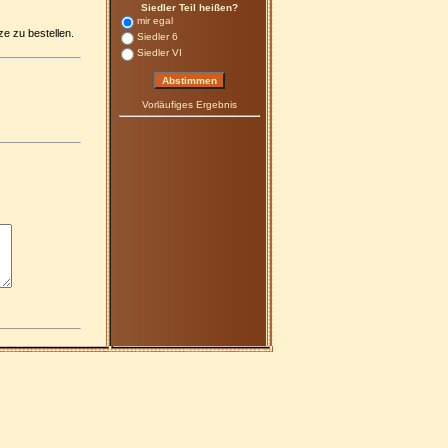
Siedler Teil heißen?
mir egal
e zu bestellen.
Siedler 6
Siedler VI
Vorläufiges Ergebnis