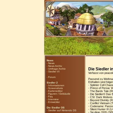
News
-
News
-
News Archiv
Die Siedler 
-
Umfrage Archiv
-
Siedler VI
Verfasst von peace
-
Forum
Passend zu Weihnach
Enthalten sind folg
Siedler 2
- Splinter Cell Ch
-
Informationen
- Prince of Persia
-
Screenshots
-
Karteneditor
- The Bards Tale 
-
Figuren / Gebäude
- Die Siedler® Da
-
Faq
- CSI: Dark Motiv
-
Interview
- Beyond Divinity 
-
Entwickler
- Conflict Vietna
- Codename: Panz
Die Siedler DS
- Silent Hunter II
-
Siedler auf Nintendo DS
- Ski Alpin 2005 