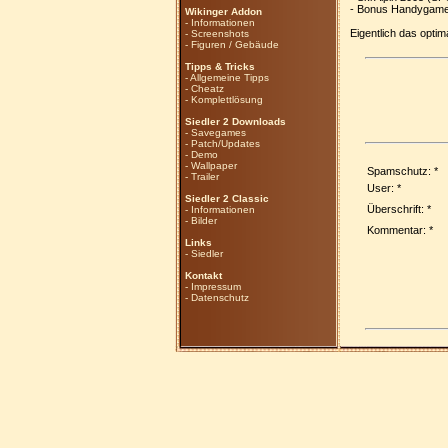
- Bonus Handygame: 
Wikinger Addon
-
Informationen
Eigentlich das opti
-
Screenshots
-
Figuren / Gebäude
Tipps & Tricks
-
Allgemeine Tipps
-
Cheatz
-
Komplettlösung
Siedler 2 Downloads
-
Savegames
-
Patch/Updates
-
Demo
-
Wallpaper
Spamschutz: *
-
Trailer
User: *
Siedler 2 Classic
Überschrift: *
-
Informationen
-
Bilder
Kommentar: *
Links
-
Siedler
Kontakt
-
Impressum
-
Datenschutz