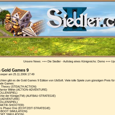
Unsere News: +++
Die Siedler - Aufstieg eines Königreichs: Demo
+++
Updat
in Gold Games 9
keeper am 25.11.2006 17:49
ten gibt es die Gold Games 9 Edition von UbiSoft. Viele tolle Spiele zum günstigen Preis fü
ende Games:
aos Theory (STEALTH ACTION)
: Warrior Within (ACTION-ADVENTURE)
(ROLLENSPIEL)
s Erbe der Könige(TM) (AUFBAU-STRATEGIE)
es (ADVENTURE)
(ROLLENSPIEL)
m (TAKTIK-SHOOTER)
ers Phase One (ECHTZEIT-STRATEGIE)
I (U-BOOT SIMULATION)
(SPORT SIMULATION)