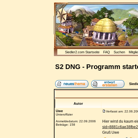
Siedler2.com Startseite
FAQ
Suchen
Mitgli
S2 DNG - Programm starte
Siedl
Autor
Uwe
Verfasst am: 22.06.20
Unteroffizier
Hier wirst du kaum 
Anmeldedatum: 22.09.2006
Beiträge: 158
sid=8881c6ae38fbe
Gruß Uwe