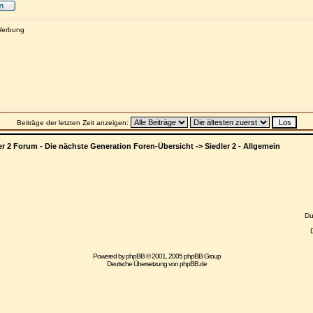
Werbung
Beiträge der letzten Zeit anzeigen:
er 2 Forum - Die nächste Generation Foren-Übersicht
->
Siedler 2 - Allgemein
D
Powered by
phpBB
© 2001, 2005 phpBB Group
Deutsche Übersetzung von
phpBB.de