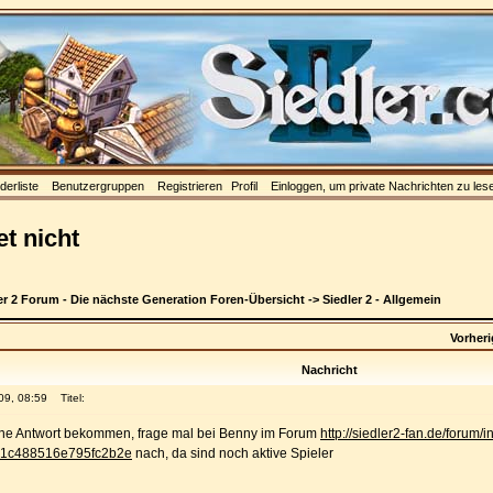
ederliste
Benutzergruppen
Registrieren
Profil
Einloggen, um private Nachrichten zu les
t nicht
er 2 Forum - Die nächste Generation Foren-Übersicht
->
Siedler 2 - Allgemein
Vorher
Nachricht
09, 08:59
Titel:
eine Antwort bekommen, frage mal bei Benny im Forum
http://siedler2-fan.de/forum/
21c488516e795fc2b2e
nach, da sind noch aktive Spieler