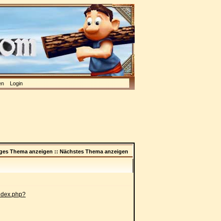
en
Login
iges Thema anzeigen
::
Nächstes Thema anzeigen
index.php?